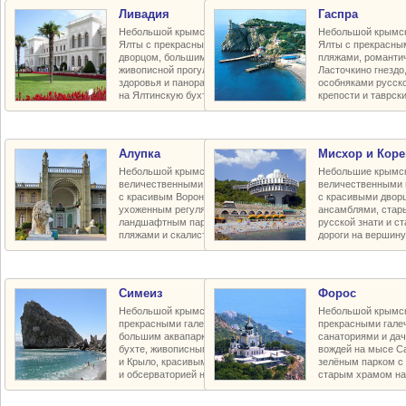
Ливадия
Гаспра
Небольшой крымский курорт близ
Небольшой крымск
Ялты с прекрасным императорским
Ялты с прекрасны
дворцом, большим зелёным парком,
пляжами, романти
живописной прогулочной тропой
Ласточкино гнезд
здоровья и панорамными видами
особняками русско
на Ялтинскую бухту и город
крепости и таврск
Алупка
Мисхор и Коре
Небольшой крымский курорт под
Небольшие крымск
величественными горами Ай-Петри
величественными 
с красивым Воронцовским дворцом,
с красивыми двор
ухоженным регуляным и полудиким
ансамблями, стар
ландшафтным парками, галечными
русской знати и с
пляжами и скалистым побережьем
дороги на вершину
Симеиз
Форос
Небольшой крымский курорт с
Небольшой крымск
прекрасными галечными пляжами,
прекрасными гале
большим аквапарком в Голубой
санаториями и да
бухте, живописными скалами Дива
вождей на мысе С
и Крыло, красивым зелёным парком
зелёным парком с 
и обсерваторией на горе Кошка
старым храмом на