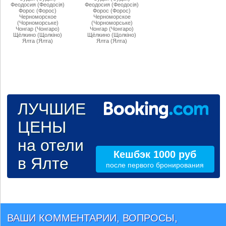
Феодосия (Феодосiя)
Феодосия (Феодосiя)
Форос (Форос)
Форос (Форос)
Черноморское
Черноморское
(Чорноморське)
(Чорноморське)
Чонгар (Чонгаро)
Чонгар (Чонгаро)
Щёлкино (Щолкiно)
Щёлкино (Щолкiно)
Ялта (Ялта)
Ялта (Ялта)
ЛУЧШИЕ
ЦЕНЫ
на отели
Кешбэк 1000 руб
в Ялте
после первого бронирования
ВАШИ КОММЕНТАРИИ, ВОПРОСЫ,