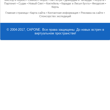
Мисхор и Кореиз
•
Симеиз
•
Форос
•
Ай-Петри
•
Демерджи и Чатырдаг
•
Алушта
•
Партенит
•
Судак
•
Новый Свет
•
Коктебель
•
Карадаг и Лисья бухта
•
Феодосия
•
Керчь
Главная страница
•
Карта сайта
•
Контактная информация
•
Реклама на сайте
•
Спонсорство экспедиций
© 2004-2017, CAPONE. Все права защищены.
До новых встреч в
виртуальном пространстве!