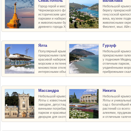
Севастополь
Балаклава
Город-герой и место базирования
Небольшой крымск
Черноморского флота с красивым
берегу прекрасной
историческим центром, улицами,
генуэзской крепос
парками и набережными, пляжами
века, музеем подв
и живописными бухтами, руинами
живописными окре
древнего города Херсонес
Фиолент, мыс Айя 
Ялта
Гурзуф
Популярный крымский курорт с
Небольшой крымск
прекрасными галечными пляжами,
прекрасными гал
красивой набережной и парками,
у подножия Медве
морским и яхтенным портом,
отличным парком, 
множеством отелей и пансионатов,
уединёнными морс
интересными объектами в округе
прибрежными ска
Массандра
Никита
Небольшой крымский курорт близ
Небольшой крымск
Ялты с известным винодельческим
Ялты и уникальны
заводом, дегустационным залом и
сад с богатейшей 
винными погребами, прекрасным
растений со всего
парком и красивым царским летним
алееями, прудика
дворцом для охотничьих забав
и отличным галеч