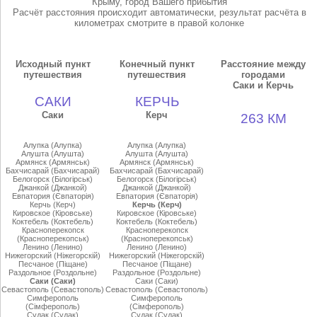
Крыму, город Вашего прибытия
Расчёт расстояния происходит автоматически, результат расчёта в
километрах смотрите в правой колонке
Исходный пункт
Конечный пункт
Расстояние между
путешествия
путешествия
городами
Саки и Керчь
САКИ
КЕРЧЬ
Саки
Керч
263 КМ
Алупка (Алупка)
Алупка (Алупка)
Алушта (Алушта)
Алушта (Алушта)
Армянск (Армянськ)
Армянск (Армянськ)
Бахчисарай (Бахчисарай)
Бахчисарай (Бахчисарай)
Белогорск (Бiлогiрськ)
Белогорск (Бiлогiрськ)
Джанкой (Джанкой)
Джанкой (Джанкой)
Евпатория (Євпаторiя)
Евпатория (Євпаторiя)
Керчь (Керч)
Керчь (Керч)
Кировское (Кiровське)
Кировское (Кiровське)
Коктебель (Коктебель)
Коктебель (Коктебель)
Красноперекопск
Красноперекопск
(Красноперекопськ)
(Красноперекопськ)
Ленино (Ленино)
Ленино (Ленино)
Нижегорский (Нiжегорскiй)
Нижегорский (Нiжегорскiй)
Песчаное (Пiщане)
Песчаное (Пiщане)
Раздольное (Роздольне)
Раздольное (Роздольне)
Саки (Саки)
Саки (Саки)
Севастополь (Севастополь)
Севастополь (Севастополь)
Симферополь
Симферополь
(Сiмферополь)
(Сiмферополь)
Судак (Судак)
Судак (Судак)