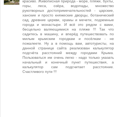
красиво. Живописная природа - море, пляжи, бухты,
горы, леса, озёра, водопады, множество
рукотворных достопримечательностей - царские,
ханские и просто княжеские дворцы, ботанический
сад, древние церкви, храмы и мечети, подземные
города и монастыри. И всё это рядом с вами,
бесцельно валяющимися на пляже !!! Так что
садитесь в машину, и вперёд путешествовать по
милым крымским городкам и посёлкам - не
пожалеете. Ну а в помощь вам, автотуристы, на
данной странице сайта реализован калькулятор
подсчёта расстояний между городами Крыма.
Пользоваться им очень легко - надо только указать
начальный и конечный пункт путешествия, а
калькулятор сам подсчитает расстояние.
Счастливого пути !!!