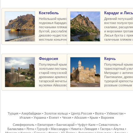
Коктебель
Карадаг и Лись
Небольшой крымский курорт у
Древний потухший 
подножья Карадага с прекрасными
востоке полуостр
песчаными пляжами, живописной
скалами, расщели
бухтой, расслабленной богемной
и морскими грота
джазово-нудистской атмосферой и
Лисья бухта с пр
местным коньячно-винным заводом
галечным пляжем 
Феодосия
Керчь
Популярный крымский курорт с
Популярный крымс
золотыми песчаными пляжами,
транспортный узел
старой генуэзской крепостью Кафы,
Митридат с антич
древними армянскими храмами,
Пантикапеи, древн
татарской мечетью и баней-хамам,
турецкой крепость
музеями Айвазовского и Грина
розовым соляным 
Турция
•
Азербайджан
•
Золотое кольцо
•
Центр.Россия
•
Волга
•
Узбекистан
•
Италия
•
Украина
•
Египет
•
Чехия
•
Абхазия
•
Крым
•
Воронеж
Симферополь
•
Евпатория
•
Бахчисарай
•
Чуфут-Кале
•
Севастополь
•
Балаклава
•
Ялта
•
Гурзуф
•
Массандра
•
Никита
•
Ливадия
•
Гаспра
•
Алупка
•