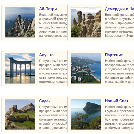
Ай-Петри
Демерджи и Ч
Большой крымский горный массив
Большой крымский
с красивой трехзубчатой вершиной,
в районе Алушты 
множеством полудиких карстовых
лесами, причудли
пещер, большим заповедным плато,
Долины привидени
живописными панорамными видами
горными озёрами,
на южное крымское побережье
Мраморная и Эмин
Алушта
Партенит
Популярный крымский курорт с
Небольшой крымск
прекрасными галечными пляжами,
прекрасными гал
красивой набережной и парками,
у подножия Медве
множеством отелей и пансионатов,
множеством отелей
остатками генуэзской крепости и
большим дельфин
огромным дендропарком в горах
монастырём и дво
Судак
Новый Свет
Популярный крымский курорт с
Небольшой крымск
прекрасными песчаными пляжами,
Судака с прекрас
множеством отелей и пансионатов,
пляжем, изрезанн
большим аквапарком, воссозданной
бухтами побережь
старой генуэзской крепостью XV в.
гротами, можжеве
и заповедниками Алчак-Меганом
любимым заводом