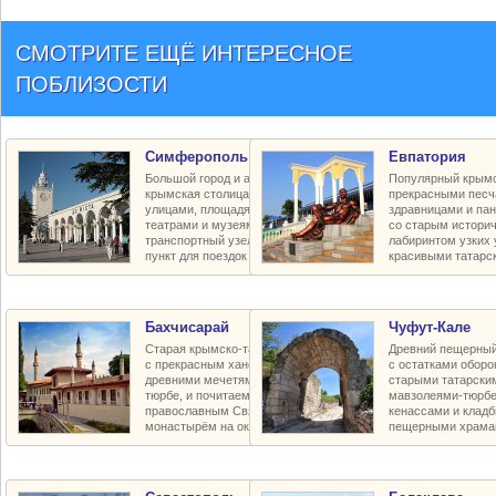
СМОТРИТЕ ЕЩЁ ИНТЕРЕСНОЕ
ПОБЛИЗОСТИ
Симферополь
Евпатория
Большой город и административная
Популярный крымс
крымская столица с красивыми
прекрасными песч
улицами, площадями и парками,
здравницами и па
театрами и музеями, крупный
со старым истори
транспортный узел и транзитный
лабиринтом узких 
пункт для поездок по региону
красивыми татарс
Бахчисарай
Чуфут-Кале
Старая крымско-татарская столица
Древний пещерный
с прекрасным ханским дворцом,
с остатками оборо
древними мечетями и мавзолеями-
старыми татарски
тюрбе, и почитаемым пещерным
мавзолеями-тюрбе
православным Свято-Успенским
кенассами и клад
монастырём на окраине города
пещерными храма