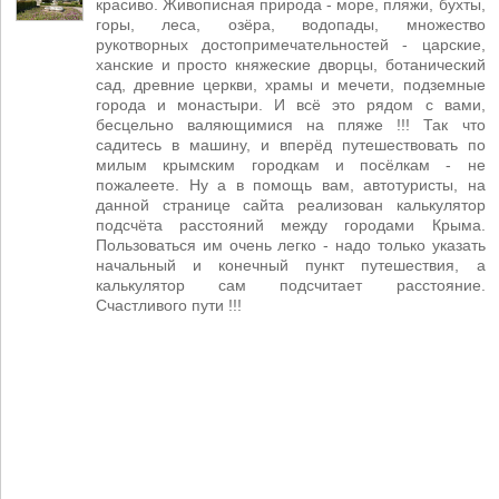
красиво. Живописная природа - море, пляжи, бухты,
горы, леса, озёра, водопады, множество
рукотворных достопримечательностей - царские,
ханские и просто княжеские дворцы, ботанический
сад, древние церкви, храмы и мечети, подземные
города и монастыри. И всё это рядом с вами,
бесцельно валяющимися на пляже !!! Так что
садитесь в машину, и вперёд путешествовать по
милым крымским городкам и посёлкам - не
пожалеете. Ну а в помощь вам, автотуристы, на
данной странице сайта реализован калькулятор
подсчёта расстояний между городами Крыма.
Пользоваться им очень легко - надо только указать
начальный и конечный пункт путешествия, а
калькулятор сам подсчитает расстояние.
Счастливого пути !!!