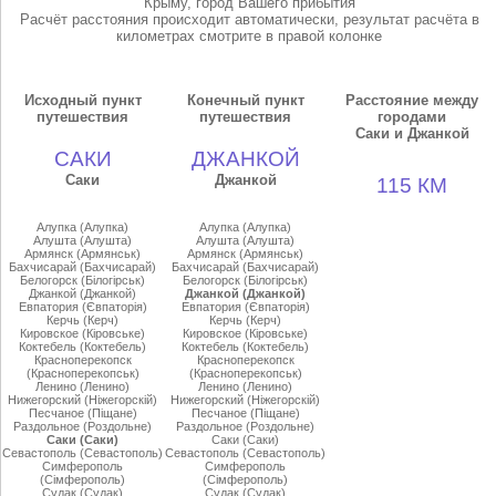
Крыму, город Вашего прибытия
Расчёт расстояния происходит автоматически, результат расчёта в
километрах смотрите в правой колонке
Исходный пункт
Конечный пункт
Расстояние между
путешествия
путешествия
городами
Саки и Джанкой
САКИ
ДЖАНКОЙ
Саки
Джанкой
115 КМ
Алупка (Алупка)
Алупка (Алупка)
Алушта (Алушта)
Алушта (Алушта)
Армянск (Армянськ)
Армянск (Армянськ)
Бахчисарай (Бахчисарай)
Бахчисарай (Бахчисарай)
Белогорск (Бiлогiрськ)
Белогорск (Бiлогiрськ)
Джанкой (Джанкой)
Джанкой (Джанкой)
Евпатория (Євпаторiя)
Евпатория (Євпаторiя)
Керчь (Керч)
Керчь (Керч)
Кировское (Кiровське)
Кировское (Кiровське)
Коктебель (Коктебель)
Коктебель (Коктебель)
Красноперекопск
Красноперекопск
(Красноперекопськ)
(Красноперекопськ)
Ленино (Ленино)
Ленино (Ленино)
Нижегорский (Нiжегорскiй)
Нижегорский (Нiжегорскiй)
Песчаное (Пiщане)
Песчаное (Пiщане)
Раздольное (Роздольне)
Раздольное (Роздольне)
Саки (Саки)
Саки (Саки)
Севастополь (Севастополь)
Севастополь (Севастополь)
Симферополь
Симферополь
(Сiмферополь)
(Сiмферополь)
Судак (Судак)
Судак (Судак)