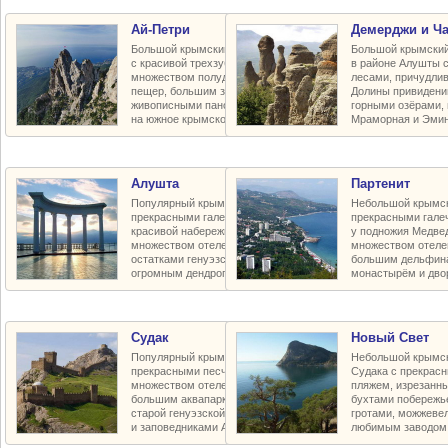
Ай-Петри
Демерджи и Ч
Большой крымский горный массив
Большой крымский
с красивой трехзубчатой вершиной,
в районе Алушты 
множеством полудиких карстовых
лесами, причудли
пещер, большим заповедным плато,
Долины привидени
живописными панорамными видами
горными озёрами,
на южное крымское побережье
Мраморная и Эмин
Алушта
Партенит
Популярный крымский курорт с
Небольшой крымск
прекрасными галечными пляжами,
прекрасными гал
красивой набережной и парками,
у подножия Медве
множеством отелей и пансионатов,
множеством отелей
остатками генуэзской крепости и
большим дельфин
огромным дендропарком в горах
монастырём и дво
Судак
Новый Свет
Популярный крымский курорт с
Небольшой крымск
прекрасными песчаными пляжами,
Судака с прекрас
множеством отелей и пансионатов,
пляжем, изрезанн
большим аквапарком, воссозданной
бухтами побережь
старой генуэзской крепостью XV в.
гротами, можжеве
и заповедниками Алчак-Меганом
любимым заводом