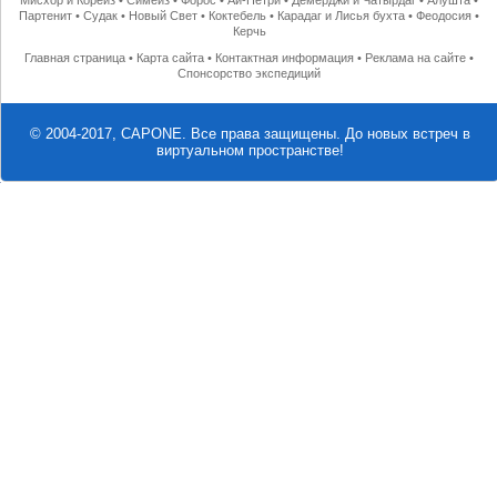
Мисхор и Кореиз
•
Симеиз
•
Форос
•
Ай-Петри
•
Демерджи и Чатырдаг
•
Алушта
•
Партенит
•
Судак
•
Новый Свет
•
Коктебель
•
Карадаг и Лисья бухта
•
Феодосия
•
Керчь
Главная страница
•
Карта сайта
•
Контактная информация
•
Реклама на сайте
•
Спонсорство экспедиций
© 2004-2017, CAPONE. Все права защищены.
До новых встреч в
виртуальном пространстве!