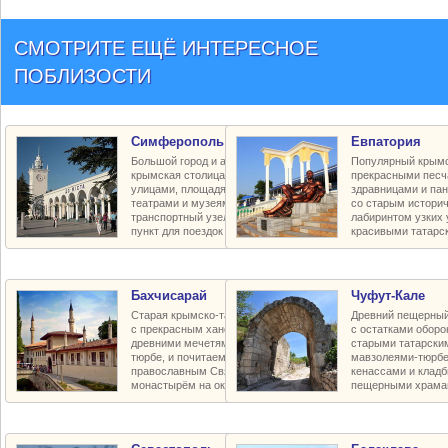
СМОТРИТЕ ЕЩЁ ИНТЕРЕСНОЕ
ПОБЛИЗОСТИ
Симферополь
Евпатория
Большой город и административная
Популярный крымс
крымская столица с красивыми
прекрасными песч
улицами, площадями и парками,
здравницами и па
театрами и музеями, крупный
со старым истори
транспортный узел и транзитный
лабиринтом узких 
пункт для поездок по региону
красивыми татарс
Бахчисарай
Чуфут-Кале
Старая крымско-татарская столица
Древний пещерный
с прекрасным ханским дворцом,
с остатками оборо
древними мечетями и мавзолеями-
старыми татарски
тюрбе, и почитаемым пещерным
мавзолеями-тюрбе
православным Свято-Успенским
кенассами и клад
монастырём на окраине города
пещерными храма