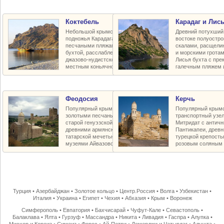
Коктебель
Карадаг и Лись
Небольшой крымский курорт у
Древний потухший 
подножья Карадага с прекрасными
востоке полуостр
песчаными пляжами, живописной
скалами, расщели
бухтой, расслабленной богемной
и морскими грота
джазово-нудистской атмосферой и
Лисья бухта с пр
местным коньячно-винным заводом
галечным пляжем 
Феодосия
Керчь
Популярный крымский курорт с
Популярный крымс
золотыми песчаными пляжами,
транспортный узел
старой генуэзской крепостью Кафы,
Митридат с антич
древними армянскими храмами,
Пантикапеи, древн
татарской мечетью и баней-хамам,
турецкой крепость
музеями Айвазовского и Грина
розовым соляным 
Турция
•
Азербайджан
•
Золотое кольцо
•
Центр.Россия
•
Волга
•
Узбекистан
•
Италия
•
Украина
•
Египет
•
Чехия
•
Абхазия
•
Крым
•
Воронеж
Симферополь
•
Евпатория
•
Бахчисарай
•
Чуфут-Кале
•
Севастополь
•
Балаклава
•
Ялта
•
Гурзуф
•
Массандра
•
Никита
•
Ливадия
•
Гаспра
•
Алупка
•