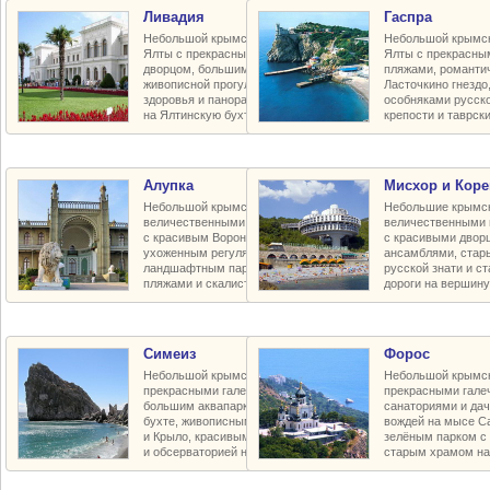
Ливадия
Гаспра
Небольшой крымский курорт близ
Небольшой крымск
Ялты с прекрасным императорским
Ялты с прекрасны
дворцом, большим зелёным парком,
пляжами, романти
живописной прогулочной тропой
Ласточкино гнезд
здоровья и панорамными видами
особняками русско
на Ялтинскую бухту и город
крепости и таврск
Алупка
Мисхор и Коре
Небольшой крымский курорт под
Небольшие крымск
величественными горами Ай-Петри
величественными 
с красивым Воронцовским дворцом,
с красивыми двор
ухоженным регуляным и полудиким
ансамблями, стар
ландшафтным парками, галечными
русской знати и с
пляжами и скалистым побережьем
дороги на вершину
Симеиз
Форос
Небольшой крымский курорт с
Небольшой крымск
прекрасными галечными пляжами,
прекрасными гале
большим аквапарком в Голубой
санаториями и да
бухте, живописными скалами Дива
вождей на мысе С
и Крыло, красивым зелёным парком
зелёным парком с 
и обсерваторией на горе Кошка
старым храмом на