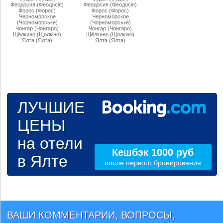
Феодосия (Феодосiя)
Феодосия (Феодосiя)
Форос (Форос)
Форос (Форос)
Черноморское
Черноморское
(Чорноморське)
(Чорноморське)
Чонгар (Чонгаро)
Чонгар (Чонгаро)
Щёлкино (Щолкiно)
Щёлкино (Щолкiно)
Ялта (Ялта)
Ялта (Ялта)
ЛУЧШИЕ
ЦЕНЫ
на отели
Кешбэк 1000 руб
в Ялте
после первого бронирования
ВАШИ КОММЕНТАРИИ, ВОПРОСЫ,