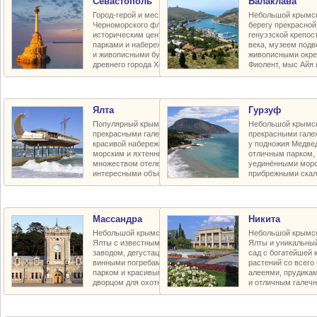
Севастополь
Балаклава
Город-герой и место базирования
Небольшой крымск
Черноморского флота с красивым
берегу прекрасной
историческим центром, улицами,
генуэзской крепос
парками и набережными, пляжами
века, музеем подв
и живописными бухтами, руинами
живописными окре
древнего города Херсонес
Фиолент, мыс Айя 
Ялта
Гурзуф
Популярный крымский курорт с
Небольшой крымск
прекрасными галечными пляжами,
прекрасными гал
красивой набережной и парками,
у подножия Медве
морским и яхтенным портом,
отличным парком, 
множеством отелей и пансионатов,
уединёнными морс
интересными объектами в округе
прибрежными ска
Массандра
Никита
Небольшой крымский курорт близ
Небольшой крымск
Ялты с известным винодельческим
Ялты и уникальны
заводом, дегустационным залом и
сад с богатейшей 
винными погребами, прекрасным
растений со всего
парком и красивым царским летним
алееями, прудика
дворцом для охотничьих забав
и отличным галеч