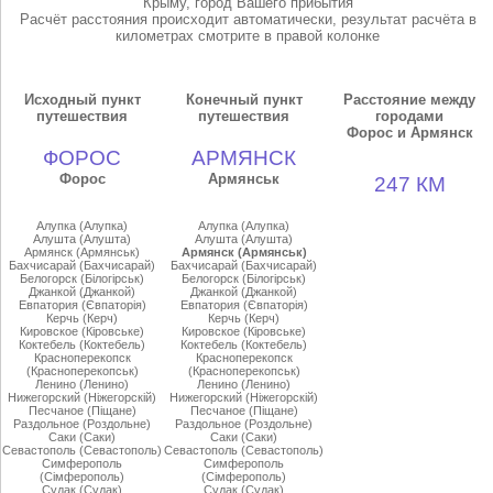
Крыму, город Вашего прибытия
Расчёт расстояния происходит автоматически, результат расчёта в
километрах смотрите в правой колонке
Исходный пункт
Конечный пункт
Расстояние между
путешествия
путешествия
городами
Форос и Армянск
ФОРОС
АРМЯНСК
Форос
Армянськ
247 КМ
Алупка (Алупка)
Алупка (Алупка)
Алушта (Алушта)
Алушта (Алушта)
Армянск (Армянськ)
Армянск (Армянськ)
Бахчисарай (Бахчисарай)
Бахчисарай (Бахчисарай)
Белогорск (Бiлогiрськ)
Белогорск (Бiлогiрськ)
Джанкой (Джанкой)
Джанкой (Джанкой)
Евпатория (Євпаторiя)
Евпатория (Євпаторiя)
Керчь (Керч)
Керчь (Керч)
Кировское (Кiровське)
Кировское (Кiровське)
Коктебель (Коктебель)
Коктебель (Коктебель)
Красноперекопск
Красноперекопск
(Красноперекопськ)
(Красноперекопськ)
Ленино (Ленино)
Ленино (Ленино)
Нижегорский (Нiжегорскiй)
Нижегорский (Нiжегорскiй)
Песчаное (Пiщане)
Песчаное (Пiщане)
Раздольное (Роздольне)
Раздольное (Роздольне)
Саки (Саки)
Саки (Саки)
Севастополь (Севастополь)
Севастополь (Севастополь)
Симферополь
Симферополь
(Сiмферополь)
(Сiмферополь)
Судак (Судак)
Судак (Судак)