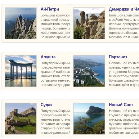
Ай-Петри
Демерджи и Ч
Большой крымский горный массив
Большой крымский
с красивой трехзубчатой вершиной,
в районе Алушты 
множеством полудиких карстовых
лесами, причудли
пещер, большим заповедным плато,
Долины привидени
живописными панорамными видами
горными озёрами,
на южное крымское побережье
Мраморная и Эмин
Алушта
Партенит
Популярный крымский курорт с
Небольшой крымск
прекрасными галечными пляжами,
прекрасными гал
красивой набережной и парками,
у подножия Медве
множеством отелей и пансионатов,
множеством отелей
остатками генуэзской крепости и
большим дельфин
огромным дендропарком в горах
монастырём и дво
Судак
Новый Свет
Популярный крымский курорт с
Небольшой крымск
прекрасными песчаными пляжами,
Судака с прекрас
множеством отелей и пансионатов,
пляжем, изрезанн
большим аквапарком, воссозданной
бухтами побережь
старой генуэзской крепостью XV в.
гротами, можжеве
и заповедниками Алчак-Меганом
любимым заводом