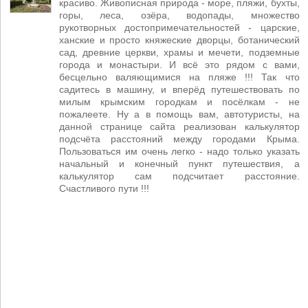
красиво. Живописная природа - море, пляжи, бухты,
горы, леса, озёра, водопады, множество
рукотворных достопримечательностей - царские,
ханские и просто княжеские дворцы, ботанический
сад, древние церкви, храмы и мечети, подземные
города и монастыри. И всё это рядом с вами,
бесцельно валяющимися на пляже !!! Так что
садитесь в машину, и вперёд путешествовать по
милым крымским городкам и посёлкам - не
пожалеете. Ну а в помощь вам, автотуристы, на
данной странице сайта реализован калькулятор
подсчёта расстояний между городами Крыма.
Пользоваться им очень легко - надо только указать
начальный и конечный пункт путешествия, а
калькулятор сам подсчитает расстояние.
Счастливого пути !!!