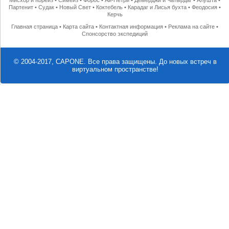
Мисхор и Кореиз
•
Симеиз
•
Форос
•
Ай-Петри
•
Демерджи и Чатырдаг
•
Алушта
•
Партенит
•
Судак
•
Новый Свет
•
Коктебель
•
Карадаг и Лисья бухта
•
Феодосия
•
Керчь
Главная страница
•
Карта сайта
•
Контактная информация
•
Реклама на сайте
•
Спонсорство экспедиций
© 2004-2017, CAPONE. Все права защищены.
До новых встреч в
виртуальном пространстве!