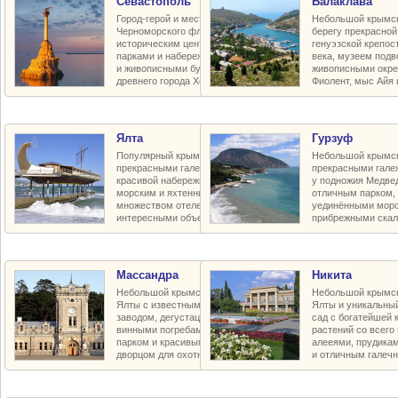
Севастополь
Балаклава
Город-герой и место базирования
Небольшой крымск
Черноморского флота с красивым
берегу прекрасной
историческим центром, улицами,
генуэзской крепос
парками и набережными, пляжами
века, музеем подв
и живописными бухтами, руинами
живописными окре
древнего города Херсонес
Фиолент, мыс Айя 
Ялта
Гурзуф
Популярный крымский курорт с
Небольшой крымск
прекрасными галечными пляжами,
прекрасными гал
красивой набережной и парками,
у подножия Медве
морским и яхтенным портом,
отличным парком, 
множеством отелей и пансионатов,
уединёнными морс
интересными объектами в округе
прибрежными ска
Массандра
Никита
Небольшой крымский курорт близ
Небольшой крымск
Ялты с известным винодельческим
Ялты и уникальны
заводом, дегустационным залом и
сад с богатейшей 
винными погребами, прекрасным
растений со всего
парком и красивым царским летним
алееями, прудика
дворцом для охотничьих забав
и отличным галеч