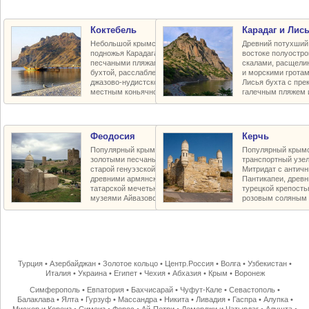
Коктебель
Карадаг и Лись
Небольшой крымский курорт у
Древний потухший 
подножья Карадага с прекрасными
востоке полуостр
песчаными пляжами, живописной
скалами, расщели
бухтой, расслабленной богемной
и морскими грота
джазово-нудистской атмосферой и
Лисья бухта с пр
местным коньячно-винным заводом
галечным пляжем 
Феодосия
Керчь
Популярный крымский курорт с
Популярный крымс
золотыми песчаными пляжами,
транспортный узел
старой генуэзской крепостью Кафы,
Митридат с антич
древними армянскими храмами,
Пантикапеи, древн
татарской мечетью и баней-хамам,
турецкой крепость
музеями Айвазовского и Грина
розовым соляным 
Турция
•
Азербайджан
•
Золотое кольцо
•
Центр.Россия
•
Волга
•
Узбекистан
•
Италия
•
Украина
•
Египет
•
Чехия
•
Абхазия
•
Крым
•
Воронеж
Симферополь
•
Евпатория
•
Бахчисарай
•
Чуфут-Кале
•
Севастополь
•
Балаклава
•
Ялта
•
Гурзуф
•
Массандра
•
Никита
•
Ливадия
•
Гаспра
•
Алупка
•