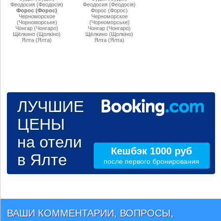
Феодосия (Феодосiя)
Феодосия (Феодосiя)
Форос (Форос)
Форос (Форос)
Черноморское
Черноморское
(Чорноморське)
(Чорноморське)
Чонгар (Чонгаро)
Чонгар (Чонгаро)
Щёлкино (Щолкiно)
Щёлкино (Щолкiно)
Ялта (Ялта)
Ялта (Ялта)
ЛУЧШИЕ
ЦЕНЫ
на отели
Кешбэк 1000 руб
в Ялте
после первого бронирования
ВАШИ КОММЕНТАРИИ, ВОПРОСЫ,