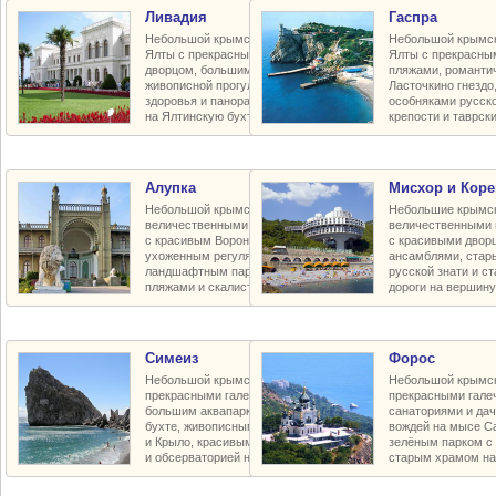
Ливадия
Гаспра
Небольшой крымский курорт близ
Небольшой крымск
Ялты с прекрасным императорским
Ялты с прекрасны
дворцом, большим зелёным парком,
пляжами, романти
живописной прогулочной тропой
Ласточкино гнезд
здоровья и панорамными видами
особняками русско
на Ялтинскую бухту и город
крепости и таврск
Алупка
Мисхор и Коре
Небольшой крымский курорт под
Небольшие крымск
величественными горами Ай-Петри
величественными 
с красивым Воронцовским дворцом,
с красивыми двор
ухоженным регуляным и полудиким
ансамблями, стар
ландшафтным парками, галечными
русской знати и с
пляжами и скалистым побережьем
дороги на вершину
Симеиз
Форос
Небольшой крымский курорт с
Небольшой крымск
прекрасными галечными пляжами,
прекрасными гале
большим аквапарком в Голубой
санаториями и да
бухте, живописными скалами Дива
вождей на мысе С
и Крыло, красивым зелёным парком
зелёным парком с 
и обсерваторией на горе Кошка
старым храмом на