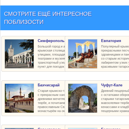
СМОТРИТЕ ЕЩЁ ИНТЕРЕСНОЕ
ПОБЛИЗОСТИ
Симферополь
Евпатория
Большой город и административная
Популярный крымс
крымская столица с красивыми
прекрасными песч
улицами, площадями и парками,
здравницами и па
театрами и музеями, крупный
со старым истори
транспортный узел и транзитный
лабиринтом узких 
пункт для поездок по региону
красивыми татарс
Бахчисарай
Чуфут-Кале
Старая крымско-татарская столица
Древний пещерный
с прекрасным ханским дворцом,
с остатками оборо
древними мечетями и мавзолеями-
старыми татарски
тюрбе, и почитаемым пещерным
мавзолеями-тюрбе
православным Свято-Успенским
кенассами и клад
монастырём на окраине города
пещерными храма