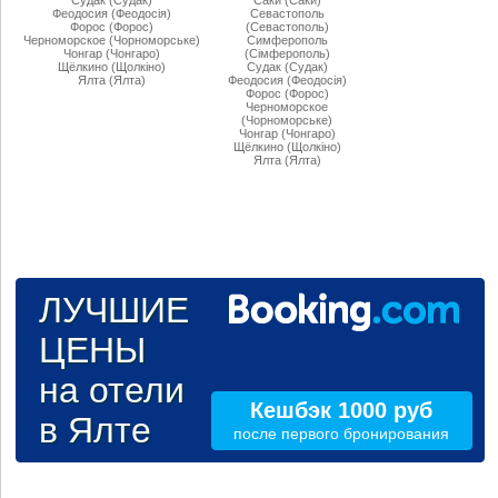
Судак (Судак)
Саки (Саки)
Феодосия (Феодосiя)
Севастополь
Форос (Форос)
(Севастополь)
Черноморское (Чорноморське)
Симферополь
Чонгар (Чонгаро)
(Сiмферополь)
Щёлкино (Щолкiно)
Судак (Судак)
Ялта (Ялта)
Феодосия (Феодосiя)
Форос (Форос)
Черноморское
(Чорноморське)
Чонгар (Чонгаро)
Щёлкино (Щолкiно)
Ялта (Ялта)
ЛУЧШИЕ
ЦЕНЫ
на отели
Кешбэк 1000 руб
в Ялте
после первого бронирования