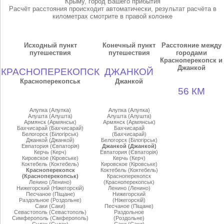
Крыму, город Вашего прибытия
Расчёт расстояния происходит автоматически, результат расчёта в
километрах смотрите в правой колонке
Исходный пункт
Конечный пункт
Расстояние между
путешествия
путешествия
городами
Красноперекопск и
Джанкой
КРАСНОПЕРЕКОПСК
ДЖАНКОЙ
Красноперекопськ
Джанкой
56 КМ
Алупка (Алупка)
Алупка (Алупка)
Алушта (Алушта)
Алушта (Алушта)
Армянск (Армянськ)
Армянск (Армянськ)
Бахчисарай (Бахчисарай)
Бахчисарай
Белогорск (Бiлогiрськ)
(Бахчисарай)
Джанкой (Джанкой)
Белогорск (Бiлогiрськ)
Евпатория (Євпаторiя)
Джанкой (Джанкой)
Керчь (Керч)
Евпатория (Євпаторiя)
Кировское (Кiровське)
Керчь (Керч)
Коктебель (Коктебель)
Кировское (Кiровське)
Красноперекопск
Коктебель (Коктебель)
(Красноперекопськ)
Красноперекопск
Ленино (Ленино)
(Красноперекопськ)
Нижегорский (Нiжегорскiй)
Ленино (Ленино)
Песчаное (Пiщане)
Нижегорский
Раздольное (Роздольне)
(Нiжегорскiй)
Саки (Саки)
Песчаное (Пiщане)
Севастополь (Севастополь)
Раздольное
Симферополь (Сiмферополь)
(Роздольне)