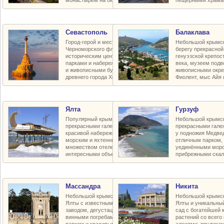
монастырём на окраине города
пещерными храма
Севастополь
Балаклава
Город-герой и место базирования
Небольшой крымск
Черноморского флота с красивым
берегу прекрасной
историческим центром, улицами,
генуэзской крепос
парками и набережными, пляжами
века, музеем подв
и живописными бухтами, руинами
живописными окре
древнего города Херсонес
Фиолент, мыс Айя 
Ялта
Гурзуф
Популярный крымский курорт с
Небольшой крымск
прекрасными галечными пляжами,
прекрасными гал
красивой набережной и парками,
у подножия Медве
морским и яхтенным портом,
отличным парком, 
множеством отелей и пансионатов,
уединёнными морс
интересными объектами в округе
прибрежными ска
Массандра
Никита
Небольшой крымский курорт близ
Небольшой крымск
Ялты с известным винодельческим
Ялты и уникальны
заводом, дегустационным залом и
сад с богатейшей 
винными погребами, прекрасным
растений со всего