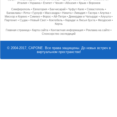
Италия
•
Украина
•
Египет
•
Чехия
•
Абхазия
•
Крым
•
Воронеж
Симферополь
•
Евпатория
•
Бахчисарай
•
Чуфут-Кале
•
Севастополь
•
Балаклава
•
Ялта
•
Гурзуф
•
Массандра
•
Никита
•
Ливадия
•
Гаспра
•
Алупка
•
Мисхор и Кореиз
•
Симеиз
•
Форос
•
Ай-Петри
•
Демерджи и Чатырдаг
•
Алушта
•
Партенит
•
Судак
•
Новый Свет
•
Коктебель
•
Карадаг и Лисья бухта
•
Феодосия
•
Керчь
Главная страница
•
Карта сайта
•
Контактная информация
•
Реклама на сайте
•
Спонсорство экспедиций
© 2004-2017, CAPONE. Все права защищены.
До новых встреч в
виртуальном пространстве!