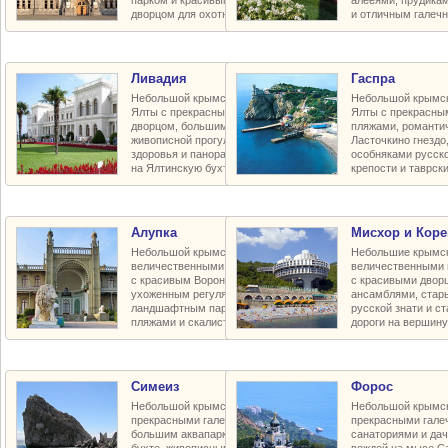
парком и красивым царским летним
алееями, прудика
дворцом для охотничьих забав
и отличным галеч
Ливадия
Гаспра
Небольшой крымский курорт близ
Небольшой крымск
Ялты с прекрасным императорским
Ялты с прекрасны
дворцом, большим зелёным парком,
пляжами, романти
живописной прогулочной тропой
Ласточкино гнезд
здоровья и панорамными видами
особняками русско
на Ялтинскую бухту и город
крепости и таврск
Алупка
Мисхор и Коре
Небольшой крымский курорт под
Небольшие крымск
величественными горами Ай-Петри
величественными 
с красивым Воронцовским дворцом,
с красивыми двор
ухоженным регуляным и полудиким
ансамблями, стар
ландшафтным парками, галечными
русской знати и с
пляжами и скалистым побережьем
дороги на вершину
Симеиз
Форос
Небольшой крымский курорт с
Небольшой крымск
прекрасными галечными пляжами,
прекрасными гале
большим аквапарком в Голубой
санаториями и да