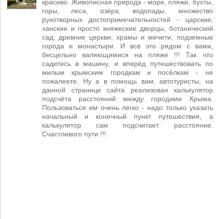
красиво. Живописная природа - море, пляжи, бухты,
горы, леса, озёра, водопады, множество
рукотворных достопримечательностей - царские,
ханские и просто княжеские дворцы, ботанический
сад, древние церкви, храмы и мечети, подземные
города и монастыри. И всё это рядом с вами,
бесцельно валяющимися на пляже !!! Так что
садитесь в машину, и вперёд путешествовать по
милым крымским городкам и посёлкам - не
пожалеете. Ну а в помощь вам, автотуристы, на
данной странице сайта реализован калькулятор
подсчёта расстояний между городами Крыма.
Пользоваться им очень легко - надо только указать
начальный и конечный пункт путешествия, а
калькулятор сам подсчитает расстояние.
Счастливого пути !!!