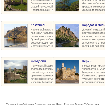
множеством отелей и пансионатов,
пляжем, изрезанн
большим аквапарком, воссозданной
бухтами побережь
старой генуэзской крепостью XV в.
гротами, можжеве
и заповедниками Алчак-Меганом
любимым заводом
Коктебель
Карадаг и Лись
Небольшой крымский курорт у
Древний потухший 
подножья Карадага с прекрасными
востоке полуостр
песчаными пляжами, живописной
скалами, расщели
бухтой, расслабленной богемной
и морскими грота
джазово-нудистской атмосферой и
Лисья бухта с пр
местным коньячно-винным заводом
галечным пляжем 
Феодосия
Керчь
Популярный крымский курорт с
Популярный крымс
золотыми песчаными пляжами,
транспортный узел
старой генуэзской крепостью Кафы,
Митридат с антич
древними армянскими храмами,
Пантикапеи, древн
татарской мечетью и баней-хамам,
турецкой крепость
музеями Айвазовского и Грина
розовым соляным 
Турция
•
Азербайджан
•
Золотое кольцо
•
Центр.Россия
•
Волга
•
Узбекистан
•