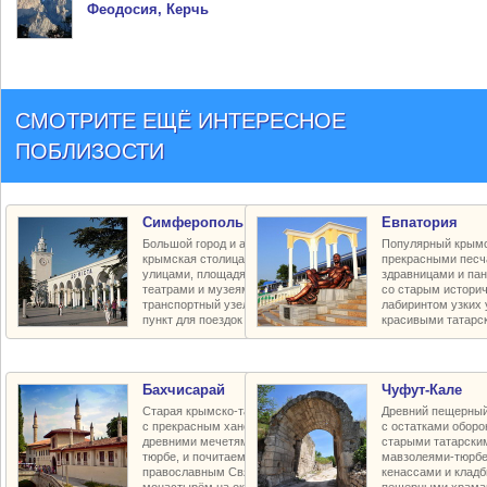
Феодосия, Керчь
СМОТРИТЕ ЕЩЁ ИНТЕРЕСНОЕ
ПОБЛИЗОСТИ
Симферополь
Евпатория
Большой город и административная
Популярный крымс
крымская столица с красивыми
прекрасными песч
улицами, площадями и парками,
здравницами и па
театрами и музеями, крупный
со старым истори
транспортный узел и транзитный
лабиринтом узких 
пункт для поездок по региону
красивыми татарс
Бахчисарай
Чуфут-Кале
Старая крымско-татарская столица
Древний пещерный
с прекрасным ханским дворцом,
с остатками оборо
древними мечетями и мавзолеями-
старыми татарски
тюрбе, и почитаемым пещерным
мавзолеями-тюрбе
православным Свято-Успенским
кенассами и клад