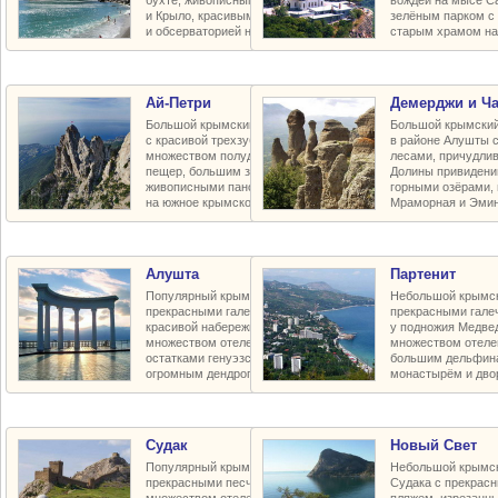
бухте, живописными скалами Дива
вождей на мысе С
и Крыло, красивым зелёным парком
зелёным парком с 
и обсерваторией на горе Кошка
старым храмом на
Ай-Петри
Демерджи и Ч
Большой крымский горный массив
Большой крымский
с красивой трехзубчатой вершиной,
в районе Алушты 
множеством полудиких карстовых
лесами, причудли
пещер, большим заповедным плато,
Долины привидени
живописными панорамными видами
горными озёрами,
на южное крымское побережье
Мраморная и Эмин
Алушта
Партенит
Популярный крымский курорт с
Небольшой крымск
прекрасными галечными пляжами,
прекрасными гал
красивой набережной и парками,
у подножия Медве
множеством отелей и пансионатов,
множеством отелей
остатками генуэзской крепости и
большим дельфин
огромным дендропарком в горах
монастырём и дво
Судак
Новый Свет
Популярный крымский курорт с
Небольшой крымск
прекрасными песчаными пляжами,
Судака с прекрас