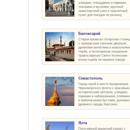
улицами, площадями и парками,
театрами и музеями, крупный
транспортный узел и транзитный
пункт для поездок по региону
Бахчисарай
Старая крымско-татарская столиц
с прекрасным ханским дворцом,
древними мечетями и мавзолеями
тюрбе, и почитаемым пещерным
православным Свято-Успенским
монастырём на окраине города
Севастополь
Город-герой и место базирования
Черноморского флота с красивым
историческим центром, улицами,
парками и набережными, пляжами
и живописными бухтами, руинами
древнего города Херсонес
Ялта
Популярный крымский курорт с