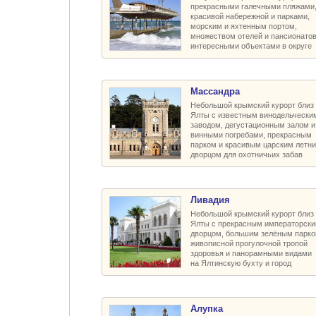
прекрасными галечными пляжами
красивой набережной и парками,
морским и яхтенным портом,
множеством отелей и пансионатов
интересными объектами в округе
Массандра
Небольшой крымский курорт близ
Ялты с известным винодельчески
заводом, дегустационным залом и
винными погребами, прекрасным
парком и красивым царским летн
дворцом для охотничьих забав
Ливадия
Небольшой крымский курорт близ
Ялты с прекрасным императорск
дворцом, большим зелёным парко
живописной прогулочной тропой
здоровья и панорамными видами
на Ялтинскую бухту и город
Алупка