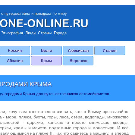
 о путешествиях и поездках по миру
 Этнография. Люди. Страны. Города.
Россия
Волга
Узбекистан
Италия
Абхазия
Крым
Воронеж
ГОРОДАМИ КРЫМА
ду городами Крыма для путешественников автомобилистов
и, хочу вам ответственно заявить, что в Крыму чрезвычайно
 - море, пляжи, бухты, горы, леса, озёра, водопады, множество
ельностей - царские, ханские и просто княжеские дворцы,
церкви, храмы и мечети, подземные города и монастыри. И всё
 валяющимися на пляже !!! Так что садитесь в машину, и вперёд