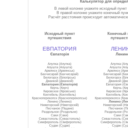
Калькулятор для опреде
В левой колонке укажите исходный пункт
В правой колонке укажите конечный пун
Расчёт расстояния происходит автоматически
Исходный пункт
Конечный 
путешествия
путешест
ЕВПАТОРИЯ
ЛЕНИ
Євпаторiя
Ленин
Алупка (Алупка)
Алупка (Алу
Алушта (Алушта)
Алушта (Ал
Армянск (Армянськ)
Армянск (Арм
Бахчисарай (Бахчисарай)
Бахчисарай (Ба
Белогорск (Бiлогiрськ)
Белогорск (Бiл
Джанкой (Джанкой)
Джанкой (Дж
Евпатория (Євпаторiя)
Евпатория (Євп
Керчь (Керч)
Керчь (Ке
Кировское (Кiровське)
Кировское (Кiр
Коктебель (Коктебель)
Коктебель (Кок
Красноперекопск (Красноперекопськ)
Красноперекопск (Кра
Ленино (Ленино)
Ленино (Ле
Нижегорский (Нiжегорскiй)
Нижегорский (Нiж
Песчаное (Пiщане)
Песчаное (П
Раздольное (Роздольне)
Раздольное (Ро
Саки (Саки)
Саки (Сак
Севастополь (Севастополь)
Севастополь (Се
Симферополь (Сiмферополь)
Симферополь (Сi
Судак (Судак)
Судак (Су