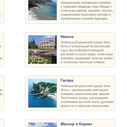
,
прекрасными галежными пляжами
у подножия Медведь-горы Айюдаг с
отличным парком, лагерем «Артек»,
,
уединёнными морскими гротами и
прибрежными скалами Адалары
Никита
Небольшой крымский курорт близ
м
Ялты и уникальный ботанический
сад с богатейшей коллекцией
растений со всего мира, тенистыми
им
алееями, прудиками золотых рыбок
и отличным галечным пляжем
Гаспра
Небольшой крымский курорт близ
им
Ялты с прекрасными галечными
м,
пляжами, романтическим замком
Ласточкино гнездо, роскошными
особняками русской знати, руинами
крепости и таврским некрополем
Мисхор и Кореиз