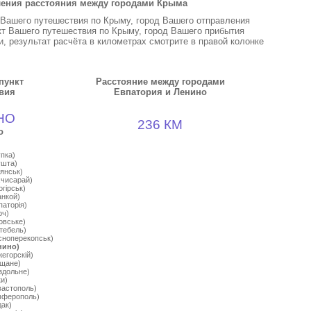
ления расстояния между городами Крыма
 Вашего путешествия по Крыму, город Вашего отправления
кт Вашего путешествия по Крыму, город Вашего прибытия
, результат расчёта в километрах смотрите в правой колонке
пункт
Расстояние между городами
вия
Евпатория и Ленино
НО
236 КМ
о
пка)
ушта)
янськ)
хчисарай)
огiрськ)
анкой)
аторiя)
рч)
овське)
тебель)
сноперекопськ)
нино)
егорскiй)
iщане)
здольне)
и)
вастополь)
мферополь)
дак)