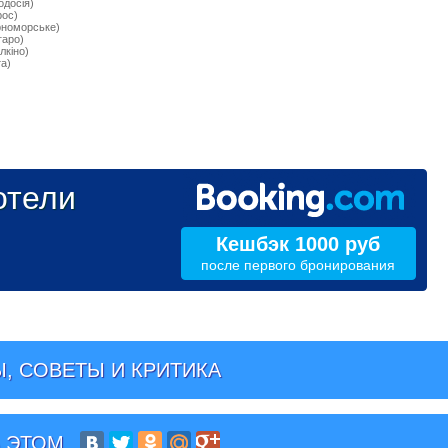
одосiя)
рос)
рноморське)
гаро)
лкiно)
а)
тели
Кешбэк 1000 руб
после первого бронирования
, СОВЕТЫ И КРИТИКА
 ЭТОМ