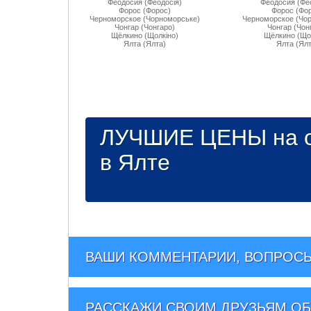
Феодосия (Феодосiя)
Феодосия (Фе
Форос (Форос)
Форос (Фо
Черноморское (Чорноморське)
Черноморское (Чо
Чонгар (Чонгаро)
Чонгар (Чон
Щёлкино (Щолкiно)
Щёлкино (Що
Ялта (Ялта)
Ялта (Ялт
ЛУЧШИЕ ЦЕНЫ на о
в Ялте
ВАШИ КОММЕНТАРИИ, ВОПРОСЫ
РАССКАЖИ СВОИМ ДРУЗЬЯМ
ОБ