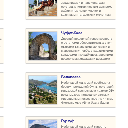
здравницами и пансионатами,
со старым историческим центром,
лабиринтом узких улочек и
красивыми татарскими мечетями
Чуфут-Кале
а
Древний пещерный город-крепость
с остатками оборонительных стен,
-
старыми татарскими мечетями и
мавзолеями-тюрбе, с караимскими
кенассами и кладбищем, древними
пещерными храмами и церквями
Балаклава
Небольшой крымский посёлок на
берегу прекрасной бухты со старой
генуэзской крепостью и храмом XIV
века, музеем подводных лодок и
живописными окрестностями - мыс
Фиолент, мыс Айя и бухта Ласпи
Гурзуф
Небольшой крымский курорт с