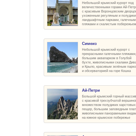
Небольшой крымский курорт под
величественными горами Ай-Петр
с красивым Воронцовским дворцо
ухоженным регуляным и полудик
ландшафтным парками, галечным
пляжами и скалистым побережье
Симеиз
Небольшой крымский курорт с
прекрасными галечными пляжами
большим аквапарком в Голубой
бухте, живописными скалами Див
и Крыло, красивым зелёным парк
и обсерваторией на горе Кошка
Ай-Петри
Большой крымский горный масси
с красивой трехзубчатой вершино
множеством полудиких карстовых
пещер, большим заповедным плат
живописными панорамными вида
на южное крымское побережье