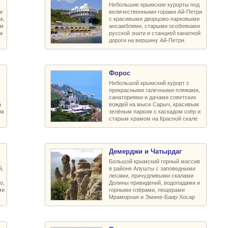
Небольшие крымские курорты под
и
величественными горами Ай-Петри
м,
с красивыми дворцово-парковыми
им
ансамблями, старыми особняками
и
русской знати и станцией канатной
м
дороги на вершину Ай-Петри
Форос
Небольшой крымский курорт с
,
прекрасными галечными пляжами,
санаториями и дачами советских
а
вождей на мысе Сарыч, красивым
ом
зелёным парком с каскадом озёр и
старым храмом на Красной скале
Демерджи и Чатырдаг
в
Большой крымский горный массив
й,
в районе Алушты с заповедными
лесами, причудливыми скалами
о,
Долины привидений, водопадами и
ми
горными озёрами, пещерами
Мраморная и Эмине-Баир-Хосар