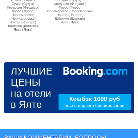
(Сiмферополь)
Судак (Судак)
Судак (Судак)
Феодосия (Феодосiя)
Феодосия (Феодосiя)
Форос (Форос)
Форос (Форос)
Черноморское (Чорноморське)
Черноморское
Чонгар (Чонгаро)
(Чорноморське)
Щёлкино (Щолкiно)
Чонгар (Чонгаро)
Ялта (Ялта)
Щёлкино (Щолкiно)
Ялта (Ялта)
ЛУЧШИЕ
ЦЕНЫ
на отели
Кешбэк 1000 руб
в Ялте
после первого бронирования
ВАШИ КОММЕНТАРИИ, ВОПРОСЫ,