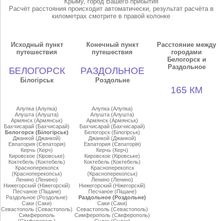
Крыму, город Вашего прибытия
Расчёт расстояния происходит автоматически, результат расчёта в
километрах смотрите в правой колонке
Исходный пункт
Конечный пункт
Расстояние между
путешествия
путешествия
городами
Белогорск и
Раздольное
БЕЛОГОРСК
РАЗДОЛЬНОЕ
Бiлогiрськ
Роздольне
165 КМ
Алупка (Алупка)
Алупка (Алупка)
Алушта (Алушта)
Алушта (Алушта)
Армянск (Армянськ)
Армянск (Армянськ)
Бахчисарай (Бахчисарай)
Бахчисарай (Бахчисарай)
Белогорск (Бiлогiрськ)
Белогорск (Бiлогiрськ)
Джанкой (Джанкой)
Джанкой (Джанкой)
Евпатория (Євпаторiя)
Евпатория (Євпаторiя)
Керчь (Керч)
Керчь (Керч)
Кировское (Кiровське)
Кировское (Кiровське)
Коктебель (Коктебель)
Коктебель (Коктебель)
Красноперекопск
Красноперекопск
(Красноперекопськ)
(Красноперекопськ)
Ленино (Ленино)
Ленино (Ленино)
Нижегорский (Нiжегорскiй)
Нижегорский (Нiжегорскiй)
Песчаное (Пiщане)
Песчаное (Пiщане)
Раздольное (Роздольне)
Раздольное (Роздольне)
Саки (Саки)
Саки (Саки)
Севастополь (Севастополь)
Севастополь (Севастополь)
Симферополь
Симферополь (Сiмферополь)