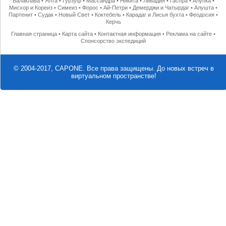
Балаклава
•
Ялта
•
Гурзуф
•
Массандра
•
Никита
•
Ливадия
•
Гаспра
•
Алупка
•
Мисхор и Кореиз
•
Симеиз
•
Форос
•
Ай-Петри
•
Демерджи и Чатырдаг
•
Алушта
•
Партенит
•
Судак
•
Новый Свет
•
Коктебель
•
Карадаг и Лисья бухта
•
Феодосия
•
Керчь
Главная страница
•
Карта сайта
•
Контактная информация
•
Реклама на сайте
•
Спонсорство экспедиций
© 2004-2017, CAPONE. Все права защищены.
До новых встреч в
виртуальном пространстве!