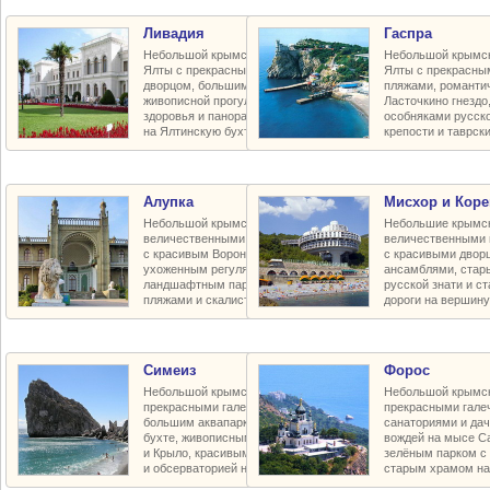
Ливадия
Гаспра
Небольшой крымский курорт близ
Небольшой крымск
Ялты с прекрасным императорским
Ялты с прекрасны
дворцом, большим зелёным парком,
пляжами, романти
живописной прогулочной тропой
Ласточкино гнезд
здоровья и панорамными видами
особняками русско
на Ялтинскую бухту и город
крепости и таврск
Алупка
Мисхор и Коре
Небольшой крымский курорт под
Небольшие крымск
величественными горами Ай-Петри
величественными 
с красивым Воронцовским дворцом,
с красивыми двор
ухоженным регуляным и полудиким
ансамблями, стар
ландшафтным парками, галечными
русской знати и с
пляжами и скалистым побережьем
дороги на вершину
Симеиз
Форос
Небольшой крымский курорт с
Небольшой крымск
прекрасными галечными пляжами,
прекрасными гале
большим аквапарком в Голубой
санаториями и да
бухте, живописными скалами Дива
вождей на мысе С
и Крыло, красивым зелёным парком
зелёным парком с 
и обсерваторией на горе Кошка
старым храмом на