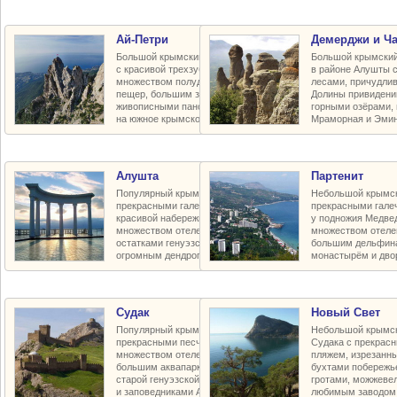
Ай-Петри
Демерджи и Ч
Большой крымский горный массив
Большой крымский
с красивой трехзубчатой вершиной,
в районе Алушты 
множеством полудиких карстовых
лесами, причудли
пещер, большим заповедным плато,
Долины привидени
живописными панорамными видами
горными озёрами,
на южное крымское побережье
Мраморная и Эмин
Алушта
Партенит
Популярный крымский курорт с
Небольшой крымск
прекрасными галечными пляжами,
прекрасными гал
красивой набережной и парками,
у подножия Медве
множеством отелей и пансионатов,
множеством отелей
остатками генуэзской крепости и
большим дельфин
огромным дендропарком в горах
монастырём и дво
Судак
Новый Свет
Популярный крымский курорт с
Небольшой крымск
прекрасными песчаными пляжами,
Судака с прекрас
множеством отелей и пансионатов,
пляжем, изрезанн
большим аквапарком, воссозданной
бухтами побережь
старой генуэзской крепостью XV в.
гротами, можжеве
и заповедниками Алчак-Меганом
любимым заводом