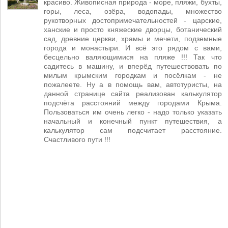
красиво. Живописная природа - море, пляжи, бухты,
горы, леса, озёра, водопады, множество
рукотворных достопримечательностей - царские,
ханские и просто княжеские дворцы, ботанический
сад, древние церкви, храмы и мечети, подземные
города и монастыри. И всё это рядом с вами,
бесцельно валяющимися на пляже !!! Так что
садитесь в машину, и вперёд путешествовать по
милым крымским городкам и посёлкам - не
пожалеете. Ну а в помощь вам, автотуристы, на
данной странице сайта реализован калькулятор
подсчёта расстояний между городами Крыма.
Пользоваться им очень легко - надо только указать
начальный и конечный пункт путешествия, а
калькулятор сам подсчитает расстояние.
Счастливого пути !!!