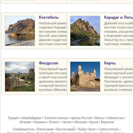
Коктебель
Карадаг и Лись
Небольшой крымский курорт у
Древний потухший 
подножья Карадага с прекрасными
востоке полуостр
песчаными пляжами, живописной
скалами, расщели
бухтой, расслабленной богемной
и морскими грота
джазово-нудистской атмосферой и
Лисья бухта с пр
местным коньячно-винным заводом
галечным пляжем 
Феодосия
Керчь
Популярный крымский курорт с
Популярный крымс
золотыми песчаными пляжами,
транспортный узел
старой генуэзской крепостью Кафы,
Митридат с антич
древними армянскими храмами,
Пантикапеи, древн
татарской мечетью и баней-хамам,
турецкой крепость
музеями Айвазовского и Грина
розовым соляным 
Турция
•
Азербайджан
•
Золотое кольцо
•
Центр.Россия
•
Волга
•
Узбекистан
•
Италия
•
Украина
•
Египет
•
Чехия
•
Абхазия
•
Крым
•
Воронеж
Симферополь
•
Евпатория
•
Бахчисарай
•
Чуфут-Кале
•
Севастополь
•