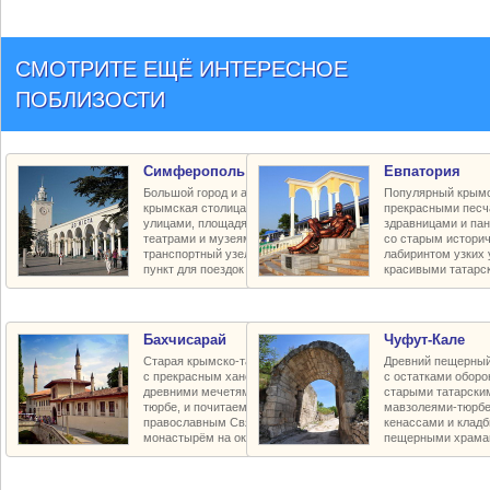
СМОТРИТЕ ЕЩЁ ИНТЕРЕСНОЕ
ПОБЛИЗОСТИ
Симферополь
Евпатория
Большой город и административная
Популярный крымс
крымская столица с красивыми
прекрасными песч
улицами, площадями и парками,
здравницами и па
театрами и музеями, крупный
со старым истори
транспортный узел и транзитный
лабиринтом узких 
пункт для поездок по региону
красивыми татарс
Бахчисарай
Чуфут-Кале
Старая крымско-татарская столица
Древний пещерный
с прекрасным ханским дворцом,
с остатками оборо
древними мечетями и мавзолеями-
старыми татарски
тюрбе, и почитаемым пещерным
мавзолеями-тюрбе
православным Свято-Успенским
кенассами и клад
монастырём на окраине города
пещерными храма