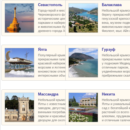
Севастополь
Балаклава
Город-герой и место базирования
Небольшой крымск
Черноморского флота с красивым
берегу прекрасной
историческим центром, улицами,
генуэзской крепос
парками и набережными, пляжами
века, музеем подв
и живописными бухтами, руинами
живописными окре
древнего города Херсонес
Фиолент, мыс Айя 
Ялта
Гурзуф
Популярный крымский курорт с
Небольшой крымск
прекрасными галечными пляжами,
прекрасными гал
красивой набережной и парками,
у подножия Медве
морским и яхтенным портом,
отличным парком, 
множеством отелей и пансионатов,
уединёнными морс
интересными объектами в округе
прибрежными ска
Массандра
Никита
Небольшой крымский курорт близ
Небольшой крымск
Ялты с известным винодельческим
Ялты и уникальны
заводом, дегустационным залом и
сад с богатейшей 
винными погребами, прекрасным
растений со всего
парком и красивым царским летним
алееями, прудика
дворцом для охотничьих забав
и отличным галеч